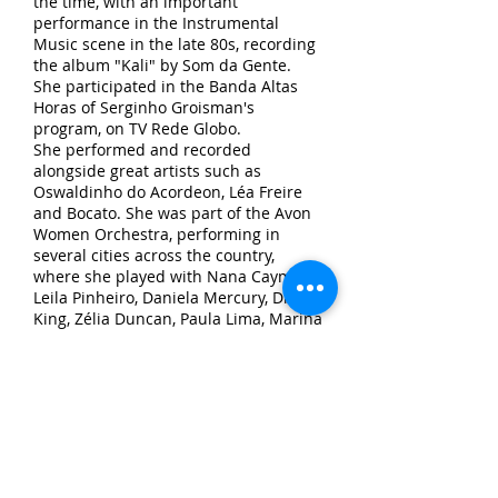
the time, with an important
performance in the Instrumental
Music scene in the late 80s, recording
the album "Kali" by Som da Gente.
She participated in the Banda Altas
Horas of Serginho Groisman's
program, on TV Rede Globo.
She performed and recorded
alongside great artists such as
Oswaldinho do Acordeon, Léa Freire
and Bocato. She was part of the Avon
Women Orchestra, performing in
several cities across the country,
where she played with Nana Caymmi,
Leila Pinheiro, Daniela Mercury, Diana
King, Zélia Duncan, Paula Lima, Marina
Machado, Vanessa da Mata,
Margareth Menezes, Rita Lee and
Milton Nascimento.
She is a guitar and harmony teacher
at EMESP Tom Jobim (School of Music
of the State of São Paulo), where she
coordinated the Department of